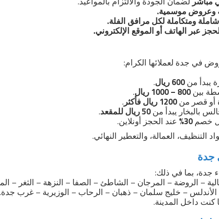
 مباشر
لضمان الجودة والالتزام بالمواعيد.
ة وعروض موسمية.
ملة ومتكاملة لكل مرافق الفلة.
جز عبر الهاتف أو الموقع الإلكتروني.
ض في جدة لعملائها الكرام:
 يبدأ من
600 ريال
.
طة بين
800 – 1000 ريال
.
 أو قصر من
1200 ريال فأكثر
.
س بالبخار يبدأ من
50 ريال للمقعد
.
مل خصم
30%
عند الحجز أونلاين.
 التنظيف، العمالة، والتعطير النهائي.
 جدة
 جدة، بما في ذلك:
لية – الروضة – المرجان – الشاطئ – الصفا – النزهة – الثغر – الم
 الأندلس – خليج سلمان – ذهبان – الرحاب – الوزيرية – غرب جدة.
كنت داخل المدينة.