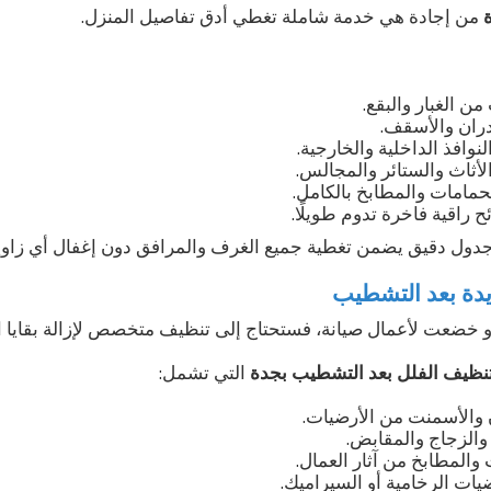
من إجادة هي خدمة شاملة تغطي أدق تفاصيل المنزل.
ن الغبار والبقع.
ران والأسقف.
نوافذ الداخلية والخارجية.
الأثاث والستائر والمجالس.
حمامات والمطابخ بالكامل.
ح راقية فاخرة تدوم طويلًا.
 جدول دقيق يضمن تغطية جميع الغرف والمرافق دون إغفال أي زاوي
يدة بعد التشطيب
و خضعت لأعمال صيانة، فستحتاج إلى تنظيف متخصص لإزالة بقايا الغب
نظيف الفلل بعد التشطيب بجدة
التي تشمل:
ان والأسمنت من الأرضيات.
والزجاج والمقابض.
والمطابخ من آثار العمال.
يات الرخامية أو السيراميك.