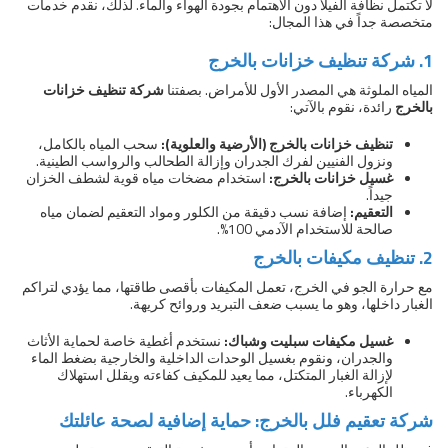
لا تكتمل نظافة الفيلا دون الاهتمام بجودة الهواء والماء. لذلك، نقدم خدمات
متخصصة جداً في هذا المجال:
1. شركة تنظيف خزانات بالخرج
المياه الملوثة هي المصدر الأول للأمراض. بصفتنا
شركة تنظيف خزانات
بالخرج
رائدة، نقوم بالآتي:
تنظيف خزانات بالخرج (الأرضية والعلوية):
سحب المياه بالكامل،
ونزول الفنيين لفرك الجدران وإزالة الطحالب والرواسب الطينية.
غسيل خزانات بالخرج:
استخدام مضخات مياه قوية لشطف الخزان
جيداً.
التعقيم:
إضافة نسب دقيقة من الكلور ومواد التعقيم لضمان مياه
صالحة للاستخدام الآدمي 100%.
2. تنظيف مكيفات بالخرج
مع حرارة الجو في الخرج، تعمل المكيفات بأقصى طاقتها، مما يؤدي لتراكم
الغبار داخلها، وهو ما يسبب ضعف التبريد وروائح كريهة.
غسيل مكيفات سبليت وشباك:
نستخدم أغطية خاصة لحماية الأثاث
والجدران، ونقوم بغسيل الوحدات الداخلية والخارجية بضغط الماء
لإزالة الغبار المتكتل، مما يعيد للمكيف كفاءته ويقلل استهلاك
الكهرباء.
شركة تعقيم فلل بالخرج: حماية إضافية لصحة عائلتك