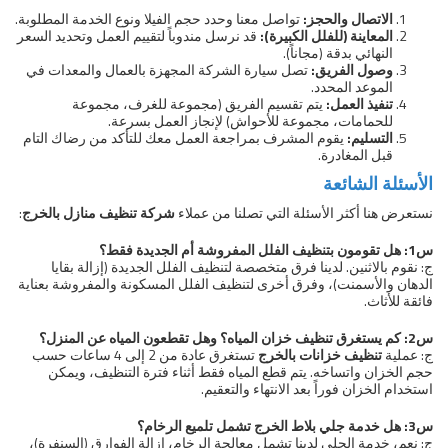
الاتصال والحجز:
تواصل معنا وحدد حجم الفيلا ونوع الخدمة المطلوبة.
المعاينة (للفلل الكبيرة):
قد نرسل مندوباً لتقييم العمل وتحديد السعر
النهائي بدقة (مجاناً).
وصول الفريق:
تصل سيارة الشركة المجهزة بالعمال والمعدات في
الموعد المحدد.
تنفيذ العمل:
يتم تقسيم الفريق (مجموعة للغرف، مجموعة
للحمامات، مجموعة للأحواش) لإنجاز العمل بسرعة.
التسليم:
يقوم المشرف بمراجعة العمل معك للتأكد من رضاك التام
قبل المغادرة.
الأسئلة الشائعة
نستعرض هنا أكثر الأسئلة التي تصلنا من عملاء
شركة تنظيف منازل بالخرج
:
س1: هل تقومون بتنظيف الفلل المفروشة أم الجديدة فقط؟
ج: نقوم بالاثنين. لدينا فرق متخصصة لتنظيف الفلل الجديدة (إزالة بقايا
الدهان والأسمنت)، وفرق أخرى لتنظيف الفلل المسكونة والمفروشة بعناية
فائقة للأثاث.
س2: كم يستغرق تنظيف خزان المياه؟ وهل تقطعون المياه عن المنزل؟
ج: عملية
تنظيف خزانات بالخرج
تستغرق عادة من 2 إلى 4 ساعات حسب
حجم الخزان واتساخه. يتم قطع المياه فقط أثناء فترة التنظيف، ويمكن
استخدام الخزان فوراً بعد الانتهاء والتعقيم.
س3: هل خدمة جلي بلاط الخرج تشمل تلميع الرخام؟
ج: نعم، خدمة الجلي لدينا تشمل معالجة الرخام، إزالة الفوارق (السنفرة)،