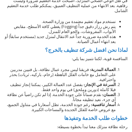
في ظل الوعي الصحي المتزايد، أصبحت خدمة التعقيم ضرورة وليست
رفاهية. بعد الانتهاء من عملية التنظيف العميق، يمكنكم طلب خدمة التعقيم
الشامل.
نستخدم مواد تعقيم معتمدة من وزارة الصحة.
يتم رش رزاز دقيق جداً (Fogging) يغطي كافة الأسطح، مقابض
الأبواب، المفروشات، والجو العام للمنزل.
هذه الخدمة ضرورية جداً عند الانتقال لمنزل جديد (مستخدم سابقاً) أو
بعد انتهاء أعمال الصيانة.
لماذا نحن افضل شركة تنظيف بالخرج؟
المنافسة قوية، لكننا نتميز بما يلي:
العمالة المدربة:
فريقنا ليس مجرد عمال نظافة، بل فنيين مدربين
على التعامل مع خامات الفلل الباهظة (رخام، باركيه، ثريات) بحذر
واحترافية.
السرعة في الإنجاز:
بفضل عدد العمالة الكبير، يمكننا إنجاز تنظيف
فيلا كاملة (دورين وملحق) في يوم واحد فقط.
الضمان:
نقدم ضماناً على جودة الخدمة. إذا لم تكن راضياً عن نظافة
أي جزء، نعيد تنظيفه مجاناً.
أسعار تنافسية:
رغم جودة الخدمة، تظل أسعارنا في متناول الجميع،
مع عروض خاصة للفلل الجديدة والمساحات الكبيرة.
خطوات طلب الخدمة وتنفيذها
رحلة نظافة منزلك معنا تبدأ بخطوة بسيطة: