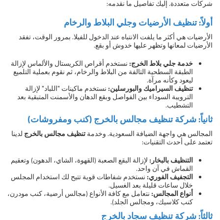
شركات متعددة. إليك تفاصيل ما نقدمه:
أولاً: تنظيف الأرضيات وجلي البلاط والرخام
الأرضيات هي أكثر ما يلفت الانتباه عند الدخول للفيلا. بمرور الوقت، تفقد
الأرضيات لمعانها وتظهر عليها خدوش أو بقع.
خدمة جلي بلاط الخرج:
نستخدم أقراص الكريستال والألماس لإزالة
الطبقة السطحية التالفة من البلاط والرخام، ثم نقوم بعملية التلميع
ليعود وكأنه مرآة.
تنظيف السيراميك والبورسلين:
نستخدم ماكينات "اللباد" لإزالة
الترويبة السوداء بين الفواصل وبقع الدهان والأسمنت المتبقية بعد
التشطيب.
ثانياً: شركة تنظيف مجالس بالخرج (كنب ومفروشات)
المجالس هي واجهة الضيافة السعودية. وخدمة
تنظيف مجالس بالخرج
لدينا
تعتمد على أحدث التقنيات:
التنظيف بالبخار:
لإزالة البقع الصعبة (القهوة، الشاي، الدهون) وتعقيم
القماش في آن واحد.
التجفيف الفوري:
نستخدم شفاطات قوية تتيح لك استخدام المجلس
خلال ساعات قليلة بعد الغسيل.
أنواع المجالس:
نتعامل مع كافة الأنواع (مجالس أرضية، كنب مودرن،
كنب كلاسيك، ومجالس الجلد).
ثالثاً: شركة تنظيف سجاد بالخرج