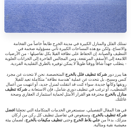
تمتلك الفلل والمنازل الكبيرة في مدينة الخرج طابعاً خاصاً من الفخامة
والاتساع، ولكن مع هذه المساحات الكبيرة تأتي مسؤولية ضخمة في
التنظيف والصيانة. إن الحفاظ على نظافة الفيلا بكل تفاصيلها - من الأرضيات
اللامعة إلى الأسقف المرتفعة، ومن المجالس الفاخرة إلى الخزانات العلوية
- يتطلب جهداً شاقاً ووقتاً طويلاً لا يمكن توفيره بالطرق التقليدية الفردية.
هنا يبرز دور
شركة تنظيف فلل بالخرج
المتخصصة. نحن لا نتحدث عن مجرد
كنس ومسح، بل نتحدث عن عملية "هندسة نظافة" متكاملة تعيد للفيلا
رونقها وكأنها جديدة. سواء كنت قد انتقلت لمنزل جديد، أو انتهيت من أعمال
التشطيب، أو ترغب في تنظيف دوري شامل، فإن الاستعانة بـ
شركة تنظيف
منازل بالخرج
محترفة هو القرار الأمثل لحماية استثمارك العقاري وصحة
عائلتك.
في هذا المقال التفصيلي، سنستعرض الخدمات المتكاملة التي تجعلنا
افضل
شركة تنظيف بالخرج
، وسنغوص في تفاصيل تنظيف كل ركن من أركان
منزلك، بدءاً من
جلي بلاط الخرج
وحتى
تنظيف مكيفات بالخرج
، لضمان بيئة
معيشية نقية ومثالية.