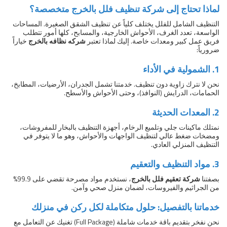
لماذا تحتاج إلى شركة تنظيف فلل بالخرج متخصصة؟
التنظيف الشامل للفلل يختلف كلياً عن تنظيف الشقق الصغيرة. المساحات
الواسعة، تعدد الغرف، الأحواش الخارجية، والمسابح، كلها أمور تتطلب
فريق عمل كبير ومعدات خاصة. إليك لماذا تعتبر
شركه نظافه بالخرج
خياراً
ضرورياً:
1. الشمولية في الأداء
نحن لا نترك زاوية دون تنظيف. خدمتنا تشمل الجدران، الأرضيات، المطابخ،
الحمامات، الدرايش (النوافذ)، وحتى الأحواش والأسطح.
2. المعدات الحديثة
نمتلك ماكينات جلي وتلميع الرخام، أجهزة التنظيف بالبخار للمفروشات،
ومضخات ضغط عالي لتنظيف الواجهات والأحواش، وهو ما لا يتوفر في
التنظيف المنزلي العادي.
3. مواد التنظيف والتعقيم
بصفتنا
شركة تعقيم فلل بالخرج
، نستخدم مواد مصرحة تقضي على 99.9%
من الجراثيم والفيروسات، لضمان منزل صحي وآمن.
خدماتنا بالتفصيل: حلول متكاملة لكل ركن في منزلك
نحن نفخر بتقديم باقة خدمات شاملة (Full Package) تغنيك عن التعامل مع