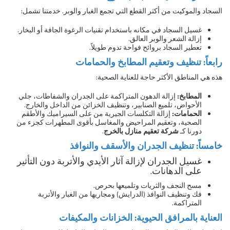
السجاد والموكيت من أكثر القطع التي تجمع الغبار والوبر. خدمتنا تشمل:
غسيل السجاد في مكانه باستخدام تقنيات الرغوة الجافة أو البخار.
إزالة الشعر والوبر العالق.
تعطير السجاد بروائح فواحة تدوم طويلاً.
رابعاً: تنظيف وتعقيم المطابخ والحمامات
هذه هي المناطق الأكثر حاجة للعناية الصحية:
المطابخ:
إزالة الدهون المتراكمة على الجدران والشفاطات، جلي
الأحواض، تلميع الصنابير، وتنظيف الخزائن من الداخل والخارج.
الحمامات:
إزالة التكلسات الجيرية من على السيراميك والأطقم
الصحية، وتعقيم المراحيض والمغاسل بأقوى المطهرات كجزء من
دورنا كـ
شركة تعقيم منازل بالخرج
.
خامساً: تنظيف الجدران والأسقف والنوافذ
غسيل الجدران لإزالة آثار الأيدي والأتربة دون التأثير
على الدهانات.
مسح النجف والثريات وتلميعها بحرص.
فك وتنظيف النوافذ (الدرايش) ومجاريها من الغبار والأتربة
المتراكمة.
العناية بالمرافق الحيوية: الخزانات والمكيفات