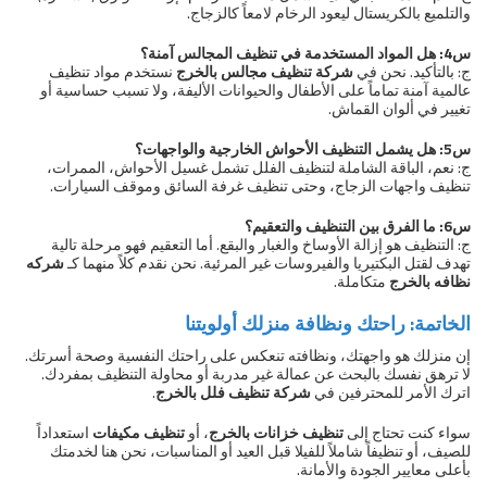
والتلميع بالكريستال ليعود الرخام لامعاً كالزجاج.
س4: هل المواد المستخدمة في تنظيف المجالس آمنة؟
ج: بالتأكيد. نحن في
شركة تنظيف مجالس بالخرج
نستخدم مواد تنظيف
عالمية آمنة تماماً على الأطفال والحيوانات الأليفة، ولا تسبب حساسية أو
تغيير في ألوان القماش.
س5: هل يشمل التنظيف الأحواش الخارجية والواجهات؟
ج: نعم، الباقة الشاملة لتنظيف الفلل تشمل غسيل الأحواش، الممرات،
تنظيف واجهات الزجاج، وحتى تنظيف غرفة السائق وموقف السيارات.
س6: ما الفرق بين التنظيف والتعقيم؟
ج: التنظيف هو إزالة الأوساخ والغبار والبقع. أما التعقيم فهو مرحلة تالية
تهدف لقتل البكتيريا والفيروسات غير المرئية. نحن نقدم كلاً منهما كـ
شركه
نظافه بالخرج
متكاملة.
الخاتمة: راحتك ونظافة منزلك أولويتنا
إن منزلك هو واجهتك، ونظافته تنعكس على راحتك النفسية وصحة أسرتك.
لا ترهق نفسك بالبحث عن عمالة غير مدربة أو محاولة التنظيف بمفردك.
اترك الأمر للمحترفين في
شركة تنظيف فلل بالخرج
.
سواء كنت تحتاج إلى
تنظيف خزانات بالخرج
، أو
تنظيف مكيفات
استعداداً
للصيف، أو تنظيفاً شاملاً للفيلا قبل العيد أو المناسبات، نحن هنا لخدمتك
بأعلى معايير الجودة والأمانة.